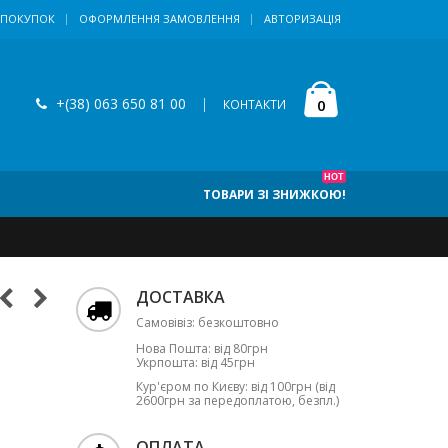
 ПОКУПОК
ОФОРМЛЕННЯ ЗАМОВЛЕННЯ
АВТОРИЗАЦІЯ
+(38) 063 650 81 00
|
0
КОНТАКТИ
HOT
ТОВАРИ ЗІ ЗНИЖКОЮ!
ДОСТАВКА
Самовівіз: безкоштовно
Нова Пошта: від 80грн
Укрпошта: від 45грн
Кур'єром по Києву: від 100грн (від
2600грн за передоплатою, безпл.)
ОПЛАТА