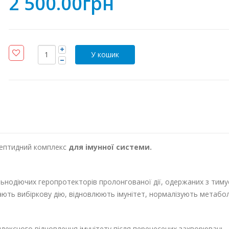
2 500.00грн
пептидний комплекс
для імунної системи.
ьнодіючих геропротекторів пролонгованої дії, одержаних з тиму
ють вибіркову дію, відновлюють імунітет, нормалізують метабол
плексного відновлення імунітету після перенесених захворювань