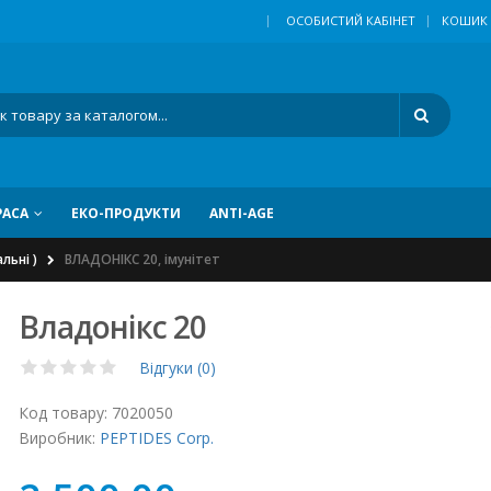
|
ОСОБИСТИЙ КАБІНЕТ
КОШИК
РАСА
ЕКО-ПРОДУКТИ
ANTI-AGE
льні )
ВЛАДОНІКС 20, імунітет
Владонікс 20
Відгуки (0)
Код товару:
7020050
Виробник:
PEPTIDES Corp.