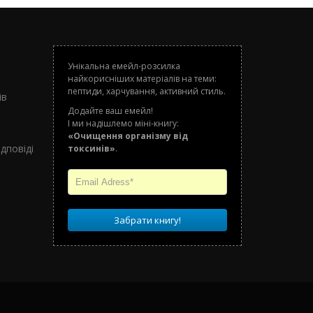
Унікальна емейл-розсилка
найкорисніших матеріалів на теми:
о
пептиди, харчування, активний стиль.
ів
Додайте ваш емейл!
І ми надішлемо міні-книгу:
«Очищення організму від
дповіді
токсинів»
.
Забрати книгу!