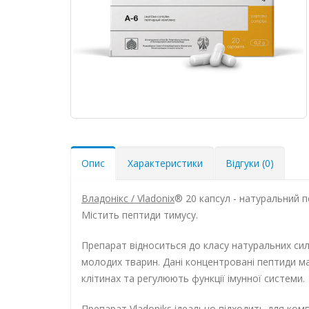
Опис
Характеристики
Відгуки (0)
Владонікс / Vladonix
® 20 капсул - натуральний 
Містить пептиди тимусу.
Препарат відноситься до класу натуральних сил
молодих тварин. Дані концентровані пептиди ма
клітинах та регулюють функції імунної системи.
Препарат Vladoniks ідеально підходить для ком