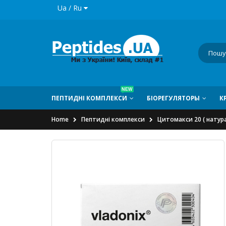
Ua / Ru
NEW
ПЕПТИДНI КОМПЛЕКСИ
БIОРЕГУЛЯТОРЫ
К
Home
Пептидні комплекси
Цитомакси 20 ( натура