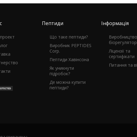
с
Пептиди
Інформація
 проект
Що таке пептиди?
Виробництв
біорегулятор
алог
Виробник PEPTIDES
Corp.
Ліцензії та
тавка
сертифікати
Пептиди Хавінсона
тнерство
Питання та ві
Як уникнути
такти
підробок?
Де можна купити
пептиди?
рава сохранены.