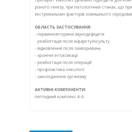
різного генезу, при патологічних станах, що пр
екстремальних факторів зовнішнього середовища
ОБЛАСТЬ ЗАСТОСУВАННЯ:
- первинні/вторинні імунодефіцити
- реабілітація після інфаркту/інсульту
- відновлення після захворювань
- хронічні інтоксикації
- реабілітація після операцій
- профілактика онкології
- омолодження організму
АКТИВНІ КОМПОНЕНТИ:
пептидний комплекс А-6.