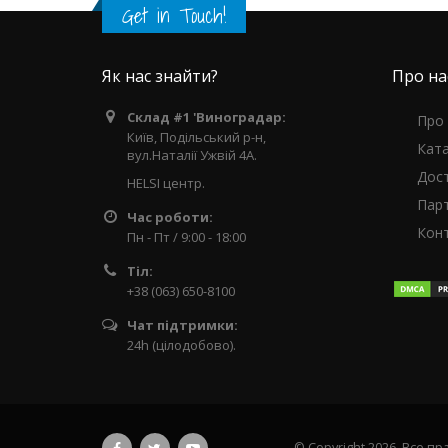
Get in Touch!
Як нас знайти?
Про на
Склад #1 'Виноградар:
Про
Київ, Подільський р-н,
Кат
вул.Наталії Ужвій 4А.
Дос
HELSI центр.
Пар
Час роботи:
Кон
Пн - Пт / 9:00 - 18:00
Тіл:
+38 (063) 650-8100
Чат підтримки:
24h (цілодобово).
© Copyright 2026. Все п