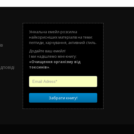
Унікальна емейл-розсилка
найкорисніших матеріалів на теми:
о
пептиди, харчування, активний стиль.
ів
Додайте ваш емейл!
І ми надішлемо міні-книгу:
«Очищення організму від
дповіді
токсинів»
.
Забрати книгу!