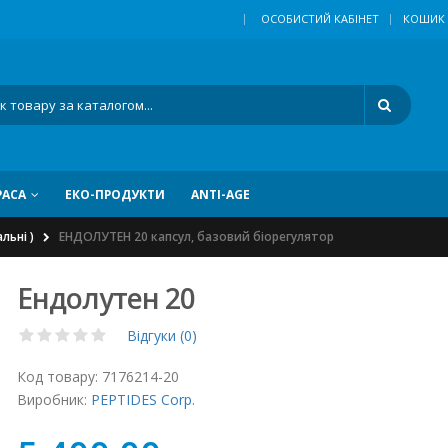
|
ОСОБИСТИЙ КАБІНЕТ
КОШИК
РАСА
ЕКО-ПРОДУКТИ
ANTI-AGE
льні )
ЕНДОЛУТЕН 20 капсул, базовий біорегулятор
Ендолутен 20
Відгуки (0)
Код товару:
7176214-20
Виробник:
PEPTIDES Corp.