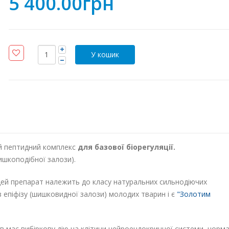
5 400.00грн
ий пептидний комплекс
для базової біорегуляції.
ишкоподібної залози).
 Цей препарат належить до класу натуральних сильнодіючих
з епіфізу (шишковидної залози) молодих тварин і є
"Золотим
 має вибіркову дію на клітини нейроендокринної системи, норма