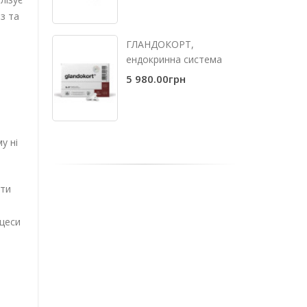
з та
ГЛАНДОКОРТ,
ендокринна система
5 980.00грн
ю
у ні
оти
оцеси