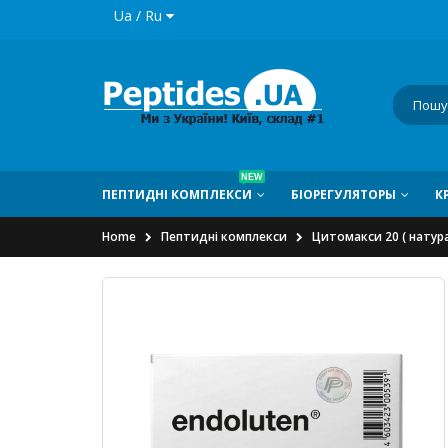
Ua / Ru
NEW
ПЕПТИДНI КОМПЛЕКСИ
БIОРЕГУЛЯТОРЫ
К
Home
Пептидні комплекси
Цитомакси 20 ( натура