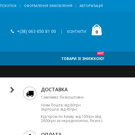
 ПОКУПОК
ОФОРМЛЕННЯ ЗАМОВЛЕННЯ
АВТОРИЗАЦІЯ
+(38) 063 650 81 00
|
0
КОНТАКТИ
HOT
ТОВАРИ ЗІ ЗНИЖКОЮ!
ДОСТАВКА
Самовівіз: безкоштовно
Нова Пошта: від 80грн
Укрпошта: від 45грн
Кур'єром по Києву: від 100грн (від
2600грн за передоплатою, безпл.)
ОПЛАТА