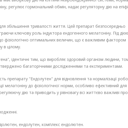
ніну, регулює гормональний обмін, надає регуляторну дію на епіфі
 для збільшення тривалості життя. Цей препарат безпосередньо
іграючи ключову роль індуктора ендогенного мелатоніну. Під діє
 до фізіологічно оптимальних величин, що є важливим фактором
 в цілому.
тена", ідентичні тим, що виробляє здоровий організм людини, том
підтверджено багаторічними дослідженнями та експериментами.
сть препарату "Ендолутен" для відновлення та нормалізації роб
ії мелатоніну до фізіологічної норми, особливо ефективний для
орегулюючу дію та приводить у рівновагу всі життєво важливі пр
одженні.
ндолютен, ендолутен, комплекс ендолютен.