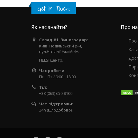
Get in Touch!
Як нас знайти?
Про на
Склад #1 'Виноградар:
Про
Київ, Подільський р-н,
Кат
вул.Наталії Ужвій 4А.
Дос
HELSI центр.
Пар
Час роботи:
Кон
Пн - Пт / 9:00 - 18:00
Тіл:
+38 (063) 650-8100
Чат підтримки:
24h (цілодобово).