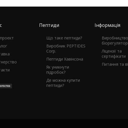
с
Пептиди
Інформація
 проект
Що таке пептиди?
Виробництв
біорегулятор
алог
Виробник PEPTIDES
Corp.
Ліцензії та
тавка
сертифікати
Пептиди Хавінсона
тнерство
Питання та ві
Як уникнути
такти
підробок?
Де можна купити
пептиди?