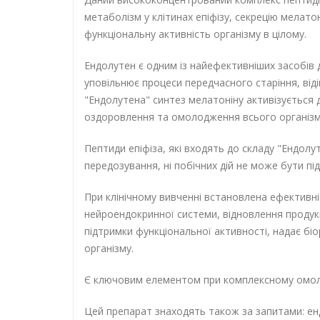
метаболізм у клітинах епіфізу, секрецію мелато
функціональну активність організму в цілому.
Ендолутен є одним із найефективніших засобів
уповільнює процеси передчасного старіння, від
"Ендолутена" синтез мелатоніну активізується
оздоровлення та омолодження всього організму
Пептиди епіфіза, які входять до складу "Ендолу
передозування, ні побічних дій не може бути 
При клінічному вивченні встановлена ефективні
нейроендокринної системи, відновлення продукц
підтримки функціональної активності, надає бі
організму.
Є ключовим елементом при комплексному омол
Цей препарат знаходять також за запитами: е