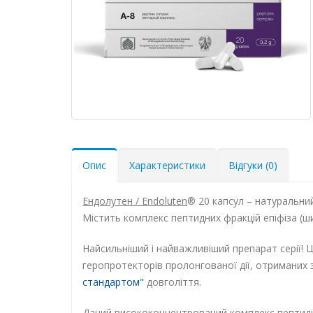
Опис
Характеристики
Відгуки (0)
Ендолутен / Endoluten
® 20 капсул – натуральн
Містить комплекс пептидних фракцій епіфіза (ш
Найсильніший і найважливіший препарат серії!
геропротекторів пролонгованої дії, отриманих 
стандартом"
довголіття.
Даний висококонцентрований комплекс пептидів