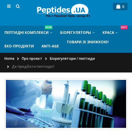
0
NEW
HOT
ПЕПТИДНI КОМПЛЕКСИ
БIОРЕГУЛЯТОРЫ
КРАСА
ТОВАРИ ЗІ ЗНИЖКОЮ!
ЕКО-ПРОДУКТИ
ANTI-AGE
Home
Про проект
Біорегулятори / пептиди
Де придбати пептиди?