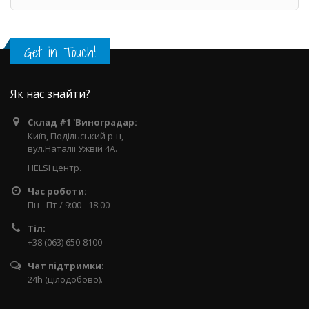
Get in Touch!
Як нас знайти?
Склад #1 'Виноградар:
Київ, Подільський р-н,
вул.Наталії Ужвій 4А.
HELSI центр.
Час роботи:
Пн - Пт / 9:00 - 18:00
Тіл:
+38 (063) 650-8100
Чат підтримки:
24h (цілодобово).