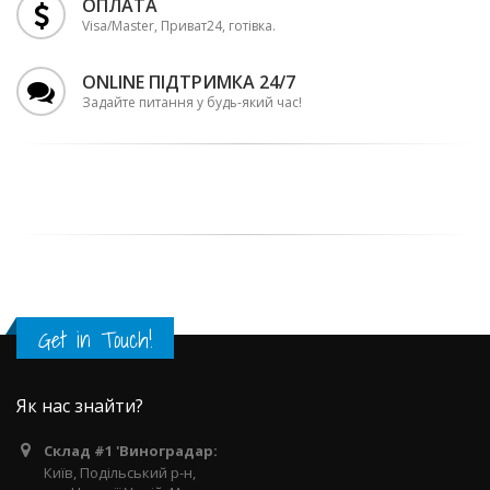
ОПЛАТА
Visa/Master, Приват24, готівка.
ONLINE ПІДТРИМКА 24/7
Задайте питання у будь-який час!
Get in Touch!
Як нас знайти?
Склад #1 'Виноградар:
Київ, Подільський р-н,