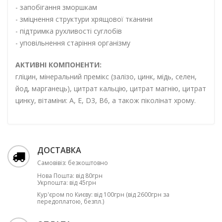
- запобігання зморшкам
- зміцнення структури хрящової тканини
- підтримка рухливості суглобів
- уповільнення старіння організму
АКТИВНІ КОМПОНЕНТИ:
гліцин, мінеральний премікс (залізо, цинк, мідь, селен,
йод, марганець), цитрат кальцію, цитрат магнію, цитрат
цинку, вітаміни: А, Е, D3, B6, а також піколінат хрому.
ДОСТАВКА
Самовівіз: безкоштовно
Нова Пошта: від 80грн
Укрпошта: від 45грн
Кур'єром по Києву: від 100грн (від 2600грн за
передоплатою, безпл.)