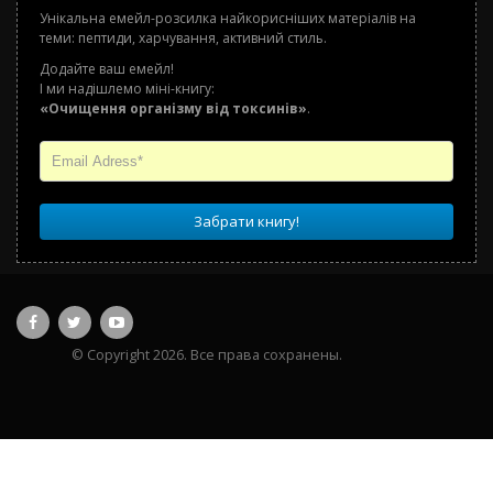
Унікальна емейл-розсилка найкорисніших матеріалів на
теми: пептиди, харчування, активний стиль.
Додайте ваш емейл!
І ми надішлемо міні-книгу:
«Очищення організму від токсинів»
.
Забрати книгу!
© Copyright 2026. Все права сохранены.