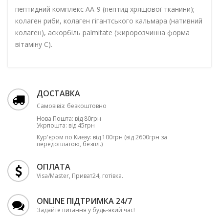
пептидний комплекс АА-9 (пептид хрящової тканини);
колаген риби, колаген гігантського кальмара (нативний
колаген), аскорбіль palmitate (жиророзчинна форма
вітаміну С).
ДОСТАВКА
Самовівіз: безкоштовно
Нова Пошта: від 80грн
Укрпошта: від 45грн
Кур'єром по Києву: від 100грн (від 2600грн за
передоплатою, безпл.)
ОПЛАТА
Visa/Master, Приват24, готівка.
ONLINE ПІДТРИМКА 24/7
Задайте питання у будь-який час!