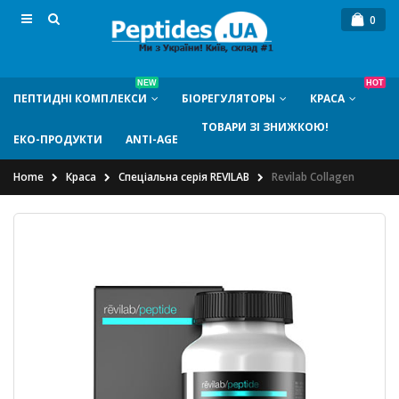
0
NEW
HOT
ПЕПТИДНI КОМПЛЕКСИ
БIОРЕГУЛЯТОРЫ
КРАСА
ТОВАРИ ЗІ ЗНИЖКОЮ!
ЕКО-ПРОДУКТИ
ANTI-AGE
Home
Краса
Спеціальна серія REVILAB
Revilab Collagen