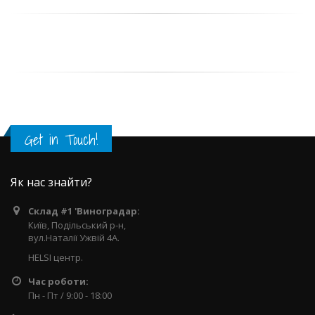
Get in Touch!
Як нас знайти?
Склад #1 'Виноградар:
Київ, Подільський р-н,
вул.Наталії Ужвій 4А.
HELSI центр.
Час роботи:
Пн - Пт / 9:00 - 18:00