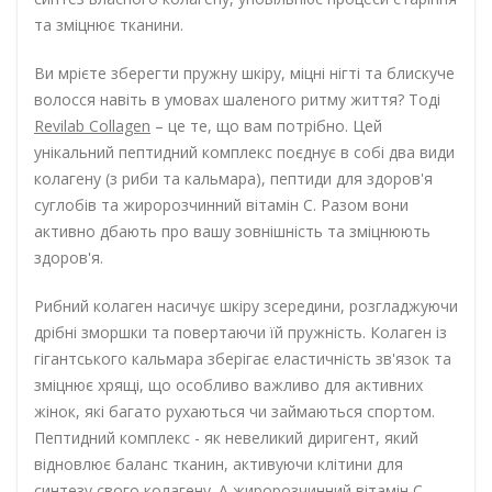
та зміцнює тканини.
Ви мрієте зберегти пружну шкіру, міцні нігті та блискуче
волосся навіть в умовах шаленого ритму життя? Тоді
Revilab Collagen
– це те, що вам потрібно. Цей
унікальний пептидний комплекс поєднує в собі два види
колагену (з риби та кальмара), пептиди для здоров'я
суглобів та жиророзчинний вітамін С. Разом вони
активно дбають про вашу зовнішність та зміцнюють
здоров'я.
Рибний колаген насичує шкіру зсередини, розгладжуючи
дрібні зморшки та повертаючи їй пружність. Колаген із
гігантського кальмара зберігає еластичність зв'язок та
зміцнює хрящі, що особливо важливо для активних
жінок, які багато рухаються чи займаються спортом.
Пептидний комплекс - як невеликий диригент, який
відновлює баланс тканин, активуючи клітини для
синтезу свого колагену. А жиророзчинний вітамін С