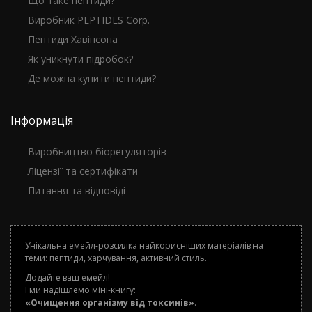
Що таке пептиди?
Виробник PEPTIDES Corp.
Пептиди Хавінсона
Як уникнути підробок?
Де можна купити пептиди?
Інформація
Виробництво біорегуляторів
Ліцензії та сертифікати
Питання та відповіді
Унікальна емейл-розсилка найкорисніших матеріалів на
теми: пептиди, харчування, активний стиль.
Додайте ваш емейл!
І ми надішлемо міні-книгу:
«Очищення організму від токсинів»
.