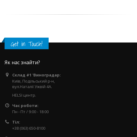
Get in Touch!
Як нас знайти?
Склад #1 'Виноградар:
Київ, Подільський р-н,
вул.Наталії Ужвій 4А.
HELSI центр.
Час роботи:
Пн - Пт / 9:00 - 18:00
Тіл:
+38 (063) 650-8100