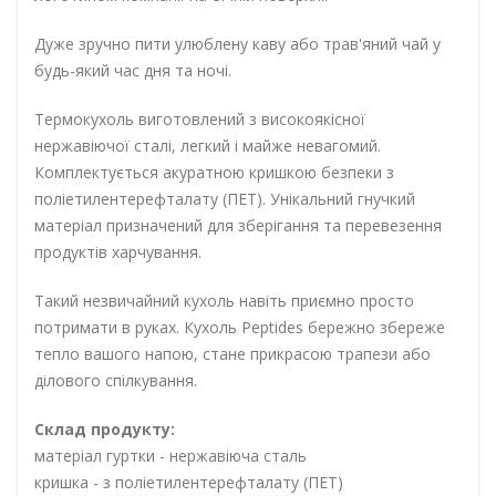
Дуже зручно пити улюблену каву або трав'яний чай у
будь-який час дня та ночі.
Термокухоль виготовлений з високоякісної
нержавіючої сталі, легкий і майже невагомий.
Комплектується акуратною кришкою безпеки з
поліетилентерефталату (ПЕТ). Унікальний гнучкий
матеріал призначений для зберігання та перевезення
продуктів харчування.
Такий незвичайний кухоль навіть приємно просто
потримати в руках. Кухоль Peptides бережно збереже
тепло вашого напою, стане прикрасою трапези або
ділового спілкування.
Склад продукту:
матеріал гуртки - нержавіюча сталь
кришка - з поліетилентерефталату (ПЕТ)