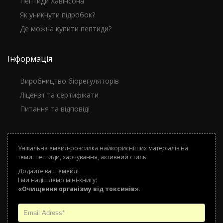
Пептиди Хавінсона
Як уникнути підробок?
Де можна купити пептиди?
Інформація
Виробництво біорегуляторів
Ліцензії та сертифікати
Питання та відповіді
Унікальна емейл-розсилка найкорисніших матеріалів на
теми: пептиди, харчування, активний стиль.
Додайте ваш емейл!
І ми надішлемо міні-книгу:
«Очищення організму від токсинів»
.