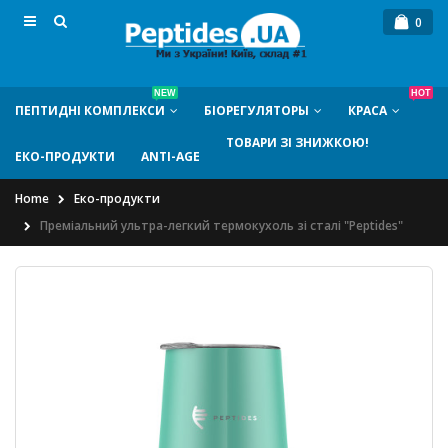
0
NEW
HOT
ПЕПТИДНI КОМПЛЕКСИ
БIОРЕГУЛЯТОРЫ
КРАСА
ТОВАРИ ЗІ ЗНИЖКОЮ!
ЕКО-ПРОДУКТИ
ANTI-AGE
Home
Еко-продукти
Преміальний ультра-легкий термокухоль зі сталі "Peptides"