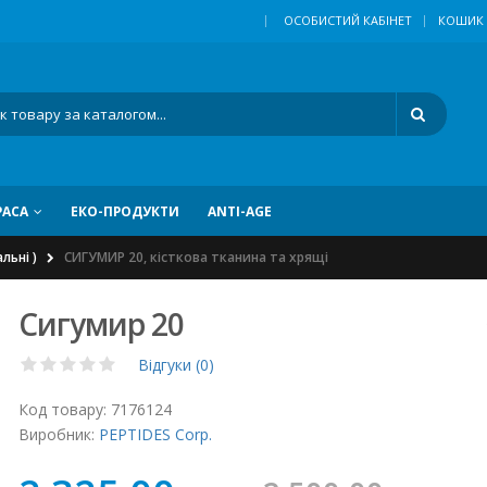
|
ОСОБИСТИЙ КАБІНЕТ
КОШИК
РАСА
ЕКО-ПРОДУКТИ
ANTI-AGE
льні )
СИГУМИР 20, кісткова тканина та хрящі
Сигумир 20
Відгуки (0)
Код товару:
7176124
Виробник:
PEPTIDES Corp.