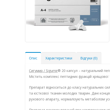
Опис
Характеристики
Відгуки (0)
Сигумир / Sigumir
® 20 капсул – натуральний пе
Містить комплекс пептидних фракцій хрящової т
Препарат відноситься до класу натуральних си
та кісткової тканин молодих тварин. Дані конце
рухового апарату, нормалізують метаболізм усе
Препарат рекомендований при комплексному від