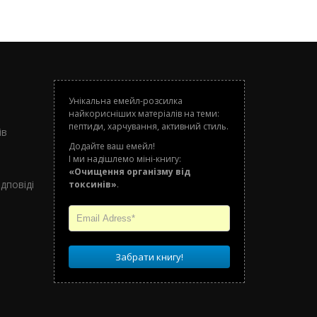
Унікальна емейл-розсилка
найкорисніших матеріалів на теми:
о
пептиди, харчування, активний стиль.
ів
Додайте ваш емейл!
І ми надішлемо міні-книгу:
«Очищення організму від
дповіді
токсинів»
.
Забрати книгу!