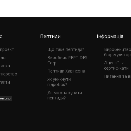
с
Пептиди
Інформація
 проект
Що таке пептиди?
Виробництв
біорегулятор
алог
Виробник PEPTIDES
Corp.
Ліцензії та
тавка
сертифікати
Пептиди Хавінсона
тнерство
Питання та ві
Як уникнути
такти
підробок?
Де можна купити
пептиди?