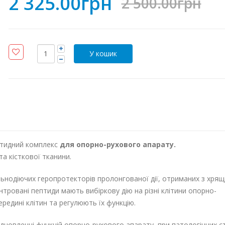
2 325.00грн
2 500.00грн
птидний комплекс
для опорно-рухового апарату.
а кісткової тканини.
льнодіючих геропротекторів пролонгованої дії, отриманих з хрящ
нтровані пептиди мають вибіркову дію на різні клітини опорно-
редині клітин та регулюють їх функцію.
новленні функцій опорно-рухового апарату, при патологічних с