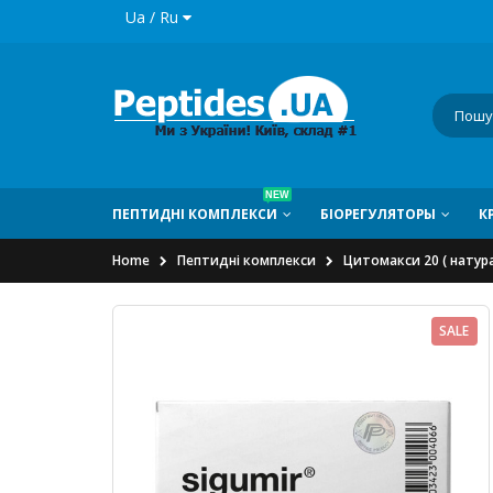
Ua / Ru
NEW
ПЕПТИДНI КОМПЛЕКСИ
БIОРЕГУЛЯТОРЫ
К
Home
Пептидні комплекси
Цитомакси 20 ( натура
SALE