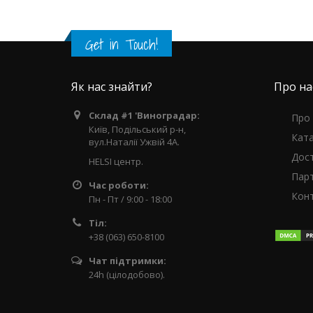
Get in Touch!
Як нас знайти?
Про на
Склад #1 'Виноградар:
Про
Київ, Подільський р-н,
Кат
вул.Наталії Ужвій 4А.
Дос
HELSI центр.
Пар
Час роботи:
Кон
Пн - Пт / 9:00 - 18:00
Тіл:
+38 (063) 650-8100
Чат підтримки:
24h (цілодобово).