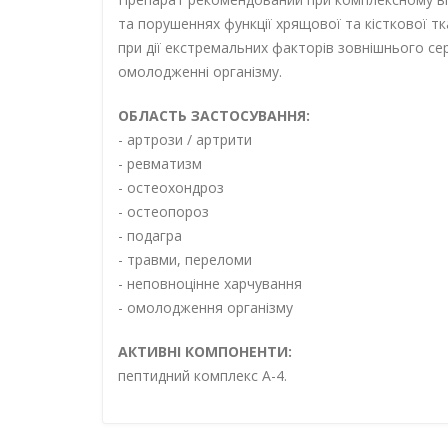
та порушеннях функції хрящової та кісткової тк
при дії екстремальних факторів зовнішнього с
омолодженні організму.
ОБЛАСТЬ ЗАСТОСУВАННЯ:
- артрози / артрити
- ревматизм
- остеохондроз
- остеопороз
- подагра
- травми, переломи
- неповноцінне харчування
- омолодження організму
АКТИВНІ КОМПОНЕНТИ:
пептидний комплекс А-4.