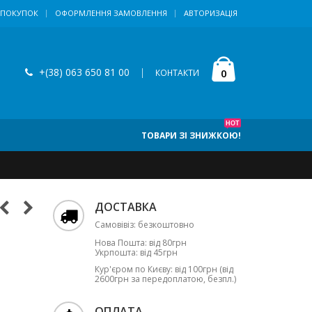
 ПОКУПОК
ОФОРМЛЕННЯ ЗАМОВЛЕННЯ
АВТОРИЗАЦІЯ
+(38) 063 650 81 00
|
0
КОНТАКТИ
HOT
ТОВАРИ ЗІ ЗНИЖКОЮ!
ДОСТАВКА
Самовівіз: безкоштовно
Нова Пошта: від 80грн
Укрпошта: від 45грн
Кур'єром по Києву: від 100грн (від
2600грн за передоплатою, безпл.)
ОПЛАТА