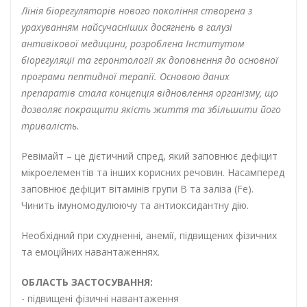
Лінія біорегуляторів нового покоління створена з
урахуванням найсучасніших досягнень в галузі
антивікової медицини, розроблена Інститутом
біорегуляції та геронтології як доповнення до основної
програми пептидної терапії. Основою даних
препаратів стала концепція відновлення організму, що
дозволяє покращити якість життя та збільшити його
тривалість.
Ревімайт – це дієтичний спред, який заповнює дефіцит
мікроелементів та інших корисних речовин.
Насамперед
заповнює дефіцит вітамінів групи В та заліза (Fe).
Чинить імуномодулюючу та антиоксидантну дію.
Необхідний при схудненні, анемії, підвищених фізичних
та емоційних навантаженнях.
ОБЛАСТЬ ЗАСТОСУВАННЯ:
- підвищені фізичні навантаження