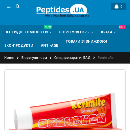
0
NEW
HOT
ПЕПТИДНI КОМПЛЕКСИ
БIОРЕГУЛЯТОРЫ
КРАСА
ТОВАРИ ЗІ ЗНИЖКОЮ!
ЕКО-ПРОДУКТИ
ANTI-AGE
Home
Біорегулятори
Спецпрепарати, БАД
Ревімайт