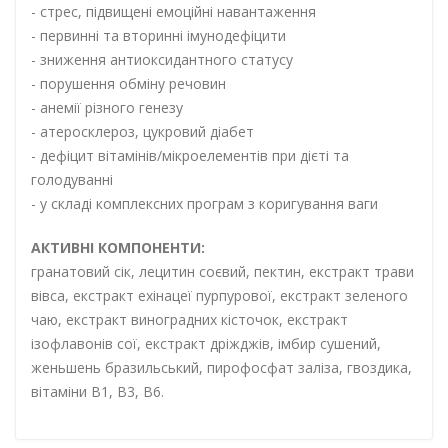
- стрес, підвищені емоційні навантаження
- первинні та вторинні імунодефіцити
- зниження антиоксидантного статусу
- порушення обміну речовин
- анемії різного генезу
- атеросклероз, цукровий діабет
- дефіцит вітамінів/мікроелементів при дієті та
голодуванні
- у складі комплексних програм з коригування ваги
АКТИВНІ КОМПОНЕНТИ:
гранатовий сік, лецитин соєвий, пектин, екстракт трави
вівса, екстракт ехінацеї пурпурової, екстракт зеленого
чаю, екстракт виноградних кісточок, екстракт
ізофлавонів сої, екстракт дріжджів, імбир сушений,
женьшень бразильський, пирофосфат заліза, гвоздика,
вітаміни В1, В3, В6.