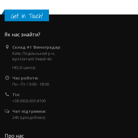
Get in Touch!
Як нас знайти?
Склад #1 'Виноградар:
Київ, Подільський р-н,
вул.Наталії Ужвій 4А.
HELSI центр.
Час роботи:
Пн - Пт / 9:00 - 18:00
Тіл:
+38 (063) 650-8100
Чат підтримки:
24h (цілодобово).
Про нас