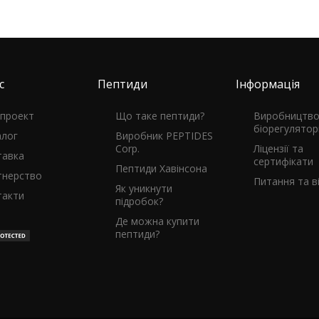
с
Пептиди
Інформація
 проект
Що таке пептиди?
Виробництв
біорегулятор
алог
Виробник PEPTIDES
Corp.
Ліцензії та
тавка
сертифікати
Пептиди Хавінсона
тнерство
Питання та ві
Як уникнути
такти
підробок?
Де можна купити
пептиди?