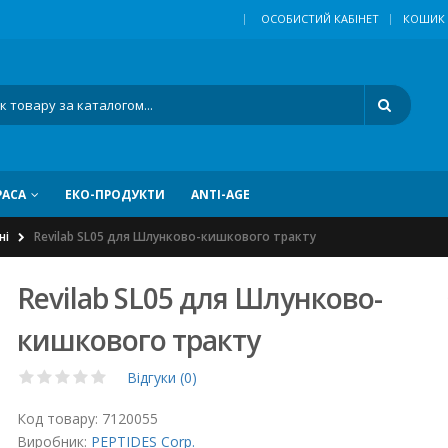
|
ОСОБИСТИЙ КАБІНЕТ
КОШИК
РАСА
ЕКО-ПРОДУКТИ
ANTI-AGE
ні
Revilab SL05 для Шлунково-кишкового тракту
Revilab SL05 для Шлунково-
кишкового тракту
Відгуки (0)
Код товару:
7120055
Виробник:
PEPTIDES Corp.