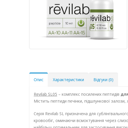
Опис
Характеристики
Відгуки (0)
Revilab SL05
– комплекс посилених пептидів
дл
Містить пептиди печінки, підшлункової залози, 
Серія Revilab SL призначена для сублінгвально
кровообіг, оминаючи всмоктування через слизо
найбільш оптимальним для застосування високо