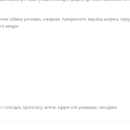
нях обміну речовин, ожирінні, панкреатиті, виразці шлунка, пор
го міхура.
т солодки, прополісу, м'яти, ефірні олії ромашки, гвоздики.