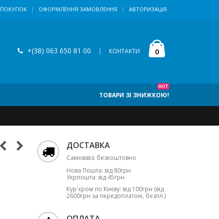
 ПОКУПОК
ОФОРМЛЕННЯ ЗАМОВЛЕННЯ
АВТОРИЗАЦІЯ
+(38) 063 650 81 00
|
0
КОНТАКТИ
HOT
ТОВАРИ ЗІ ЗНИЖКОЮ!
ДОСТАВКА
Самовівіз: безкоштовно
Нова Пошта: від 80грн
Укрпошта: від 45грн
Кур'єром по Києву: від 100грн (від
2600грн за передоплатою, безпл.)
ОПЛАТА