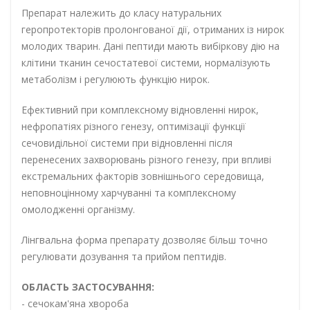
Препарат належить до класу натуральних
геропротекторів пролонгованої дії, отриманих із нирок
молодих тварин. Дані пептиди мають вибіркову дію на
клітини тканин сечостатевої системи, нормалізують
метаболізм і регулюють функцію нирок.
Ефективний при комплексному відновленні нирок,
нефропатіях різного генезу, оптимізації функції
сечовидільної системи при відновленні після
перенесених захворювань різного генезу, при впливі
екстремальних факторів зовнішнього середовища,
неповноцінному харчуванні та комплексному
омолодженні організму.
Лінгвальна форма препарату дозволяє більш точно
регулювати дозування та прийом пептидів.
ОБЛАСТЬ ЗАСТОСУВАННЯ:
- сечокам'яна хвороба