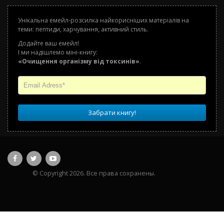
Унікальна емейл-розсилка найкорисніших матеріалів на
теми: пептиди, харчування, активний стиль.
Додайте ваш емейл!
І ми надішлемо міні-книгу:
«Очищення організму від токсинів»
.
Забрати книгу!
© Copyright 2026. Все права сохранены.