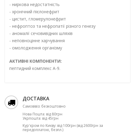
- ниркова недостатність
- хронічний пієлонефрит
- цистит, гломерулонефрит
- нефроптоз та нефропатії різного генезу
- аномалії сечовивідних шляхів
- неповноцінне харчування
- омолодження організму
АКТИВНІ КОМПОНЕНТИ:
пептидний комплекс А-9.
ДОСТАВКА
Самовівіз: безкоштовно
Нова Пошта: від 80грн
Укрпошта: від 45грн
Кур'єром по Києву: від 100грн (від 2600грн за
передоплатою, безпл.)