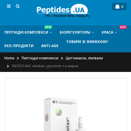
0
NEW
HOT
ПЕПТИДНI КОМПЛЕКСИ
БIОРЕГУЛЯТОРЫ
КРАСА
ТОВАРИ ЗІ ЗНИЖКОЮ!
ЕКО-ПРОДУКТИ
ANTI-AGE
Home
Пептидні комплекси
Цитомакси, лінгвали
ПІЄЛОТАКС лінгвал, урологія та нирки