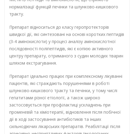
нормалізації функцій печінки та шлунково-кишкового
тракту.
Препарат відноситься до класу геропротекторів
швидкої дії, які синтезовані на основі коротких пептидів
(3-4 амінокислоти) у процесі аналізу амінокислотної
послідовності поліпептидів, які є копією активного
центру препарату, отриманого з судин молодих тварин
шляхом екстрагування.
Препарат ідеально працює при комплексному лікуванні
пацієнтів, які страждають порушеннями в роботі
шлунково-кишкового тракту та печінки, у тому числі
гепатитами різної етіології, а також широко
застосовується при профілактиці ускладнень при
променевій та хіміотерапії, відновлення після побічної
дії в ході застосування антибіотиків та інших
сильнодіючих лікарських препаратів. Реабілітації після
агресивно-несприятливих факторів (екологічних,