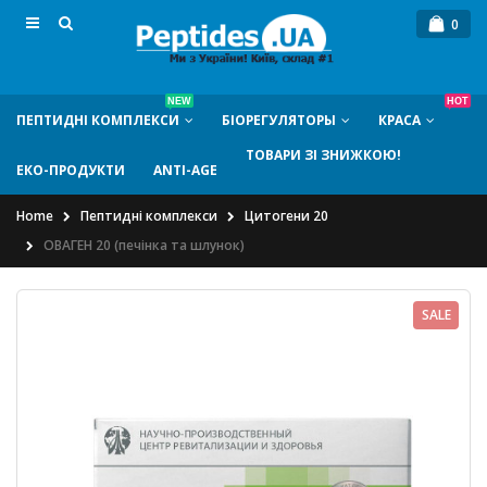
0
NEW
HOT
ПЕПТИДНI КОМПЛЕКСИ
БIОРЕГУЛЯТОРЫ
КРАСА
ТОВАРИ ЗІ ЗНИЖКОЮ!
ЕКО-ПРОДУКТИ
ANTI-AGE
Home
Пептидні комплекси
Цитогени 20
ОВАГЕН 20 (печінка та шлунок)
SALE