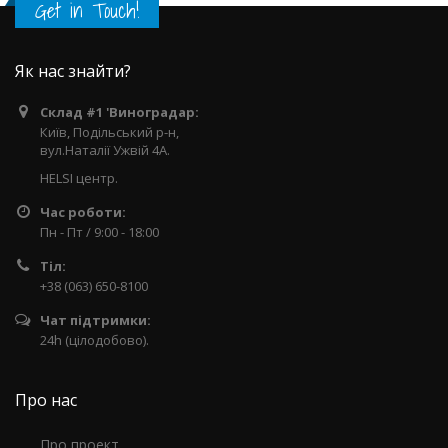
Get in Touch!
Як нас знайти?
Склад #1 'Виноградар:
Київ, Подільський р-н,
вул.Наталії Ужвій 4А.
HELSI центр.
Час роботи:
Пн - Пт / 9:00 - 18:00
Тіл:
+38 (063) 650-8100
Чат підтримки:
24h (цілодобово).
Про нас
Про проект