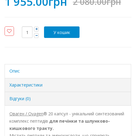
1 955.00грн
2 080.00грн
Опис
Характеристики
Відгуки (0)
Оваген / Ovagen
® 20 капсул - унікальний синтезований
комплекс пептидів
для печінки та шлунково-
кишкового тракту.
Містить пептиди та амінокислоти, що сприяють