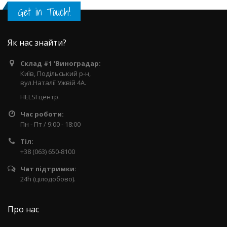
Get in Touch!
Як нас знайти?
Склад #1 'Виноградар:
Київ, Подільський р-н,
вул.Наталії Ужвій 4А.
HELSI центр.
Час роботи:
Пн - Пт / 9:00 - 18:00
Тіл:
+38 (063) 650-8100
Чат підтримки:
24h (цілодобово).
Про нас