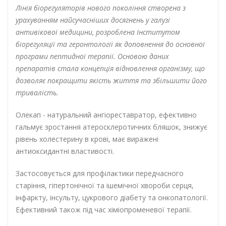
Лінія біорегуляторів нового покоління створена з
урахуванням найсучасніших досягнень у галузі
антивікової медицини, розроблена Інститутом
біорегуляції та геронтології як доповнення до основної
програми пептидної терапії. Основою даних
препаратів стала концепція відновлення організму, що
дозволяє покращити якість життя та збільшити його
тривалість.
Олекап - натуральний ангіореставратор, ефективно
гальмує зростання атеросклеротичних бляшок, знижує
рівень холестерину в крові, має виражені
антиоксидантні властивості.
Застосовується для профілактики передчасного
старіння, гіпертонічної та ішемічної хвороби серця,
інфаркту, інсульту, цукрового діабету та онкопатології.
Ефективний також під час хіміопроменевої терапії.