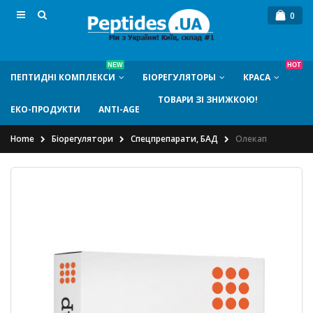
0
NEW
HOT
ПЕПТИДНI КОМПЛЕКСИ
БIОРЕГУЛЯТОРЫ
КРАСА
ТОВАРИ ЗІ ЗНИЖКОЮ!
ЕКО-ПРОДУКТИ
ANTI-AGE
Home
Біорегулятори
Спецпрепарати, БАД
Олекап