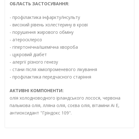
ОБЛАСТЬ ЗАСТОСУВАННЯ:
- профілактика інфаркту/інсульту
-
високий рівень холестерину в крові
- порушення жирового обміну
- атеросклероз
- гіпертонічна/ішемічна хвороба
- цукровий діабет
- алергії різного генезу
- стани після хіміопроменевого лікування
- профілактика передчасного старіння
АКТИВНІ КОМПОНЕНТИ:
олія холодноводного ірландського лосося, червона
пальмова олія, лляна олія, соєва олія, вітаміни Аі Е,
антиоксидант "Гріндокс 109".