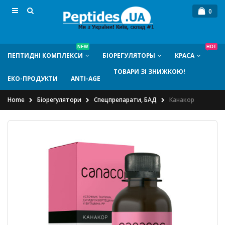
0
NEW
HOT
ПЕПТИДНI КОМПЛЕКСИ
БIОРЕГУЛЯТОРЫ
КРАСА
ТОВАРИ ЗІ ЗНИЖКОЮ!
ЕКО-ПРОДУКТИ
ANTI-AGE
Home
Біорегулятори
Спецпрепарати, БАД
Канакор