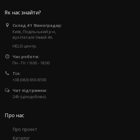
Як нас знайти?
Склад #1 'Виноградар:
Київ, Подільський р-н,
вул.Наталії Ужвій 4А.
HELSI центр.
Час роботи:
Пн - Пт / 9:00 - 18:00
Тіл:
+38 (063) 650-8100
Чат підтримки:
24h (цілодобово).
Про нас
Про проект
Каталог