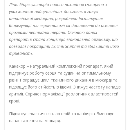
Лінія біорегуляторів нового покоління створена з
урахуванням найсучасніших досягнень в галузі
антивікової медицини, розроблена Інститутом
біорегуляції та геронтології як доповнення до основної
програми пептидної терапії. Основою даних
препаратів стала концепція відновлення організму, що
дозволяє покращити якість життя та збільшити його
тривалість.
Канакор – натуральний комплексний препарат, який
підтримує роботу серця та судин на оптимальному
рівні. Покращує цикл тканинного дихання в міокарді та
підвищує його стійкість в ішемії. Знижує частоту нападів
аритмії. Сприяє нормалізації реологічних властивостей
крові.
Підвищує еластичність артерій та капілярів. Зменшує
навантаження на міокард.