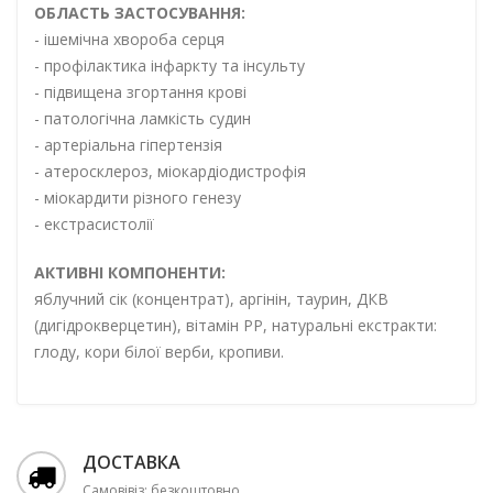
ОБЛАСТЬ ЗАСТОСУВАННЯ:
- iшемічна хвороба серця
- профілактика інфаркту та інсульту
- підвищена згортання крові
- патологічна ламкість судин
- артеріальна гіпертензія
- атеросклероз, міокардіодистрофія
- міокардити різного генезу
- екстрасистолії
АКТИВНІ КОМПОНЕНТИ:
яблучний сік (концентрат), аргінін,
таурин, ДКВ
(дигідрокверцетин), вітамін РР,
натуральні екстракти:
глоду, кори білої верби, кропиви
.
ДОСТАВКА
Самовівіз: безкоштовно